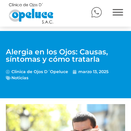
Alergia en los Ojos: Causas,
síntomas y cómo tratarla
Clinica de Ojos D´Opeluce
marzo 13, 2025
Noticias