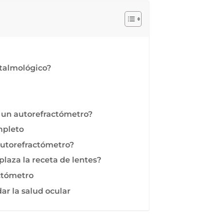
talmológico?
 un autorefractómetro?
mpleto
autorefractómetro?
laza la receta de lentes?
ctómetro
ar la salud ocular