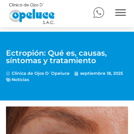
Ectropión: Qué es, causas,
síntomas y tratamiento
Clinica de Ojos D´Opeluce
septiembre 18, 2025
Noticias