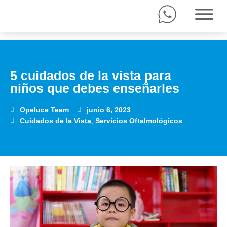
5 cuidados de la vista para
niños que debes enseñarles
Opeluce Team
junio 6, 2023
Cuidados de la Vista
,
Servicios Oftalmológicos