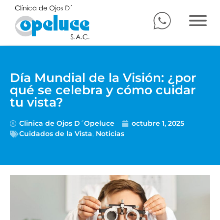
Día Mundial de la Visión: ¿por
qué se celebra y cómo cuidar
tu vista?
Clinica de Ojos D´Opeluce
octubre 1, 2025
Cuidados de la Vista
,
Noticias